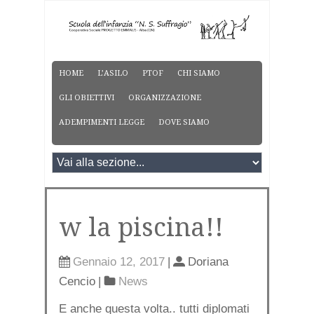
HOME
L’ASILO
PTOF
CHI SIAMO
GLI OBIETTIVI
ORGANIZZAZIONE
ADEMPIMENTI LEGGE
DOVE SIAMO
w la piscina!!
Gennaio 12, 2017
|
Doriana
Cencio
|
News
E anche questa volta.. tutti diplomati