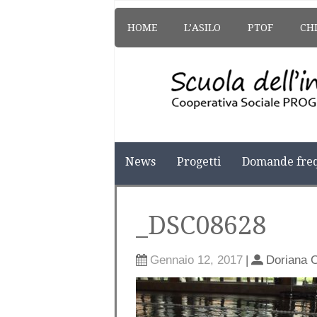
HOME
L’ASILO
PTOF
CH
News
Progetti
Domande freq
_DSC08628
Gennaio 12, 2017
|
Doriana 