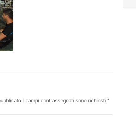
o
 pubblicato I campi contrassegnati sono richiesti
*