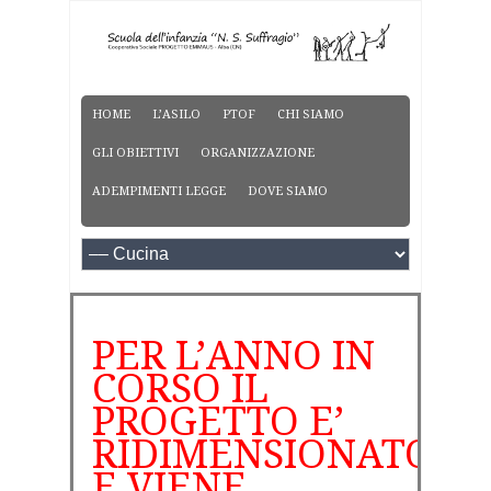
HOME
L’ASILO
PTOF
CHI SIAMO
GLI OBIETTIVI
ORGANIZZAZIONE
ADEMPIMENTI LEGGE
DOVE SIAMO
PER L’ANNO IN
CORSO IL
PROGETTO E’
RIDIMENSIONATO
E VIENE