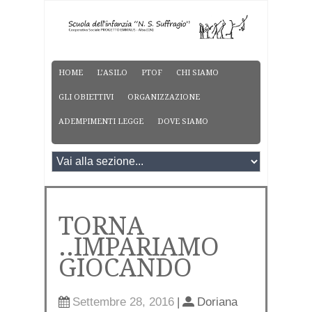
HOME
L’ASILO
PTOF
CHI SIAMO
GLI OBIETTIVI
ORGANIZZAZIONE
ADEMPIMENTI LEGGE
DOVE SIAMO
TORNA
..IMPARIAMO
GIOCANDO
Settembre 28, 2016
|
Doriana