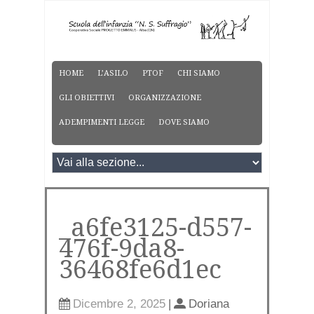
HOME
L’ASILO
PTOF
CHI SIAMO
GLI OBIETTIVI
ORGANIZZAZIONE
ADEMPIMENTI LEGGE
DOVE SIAMO
_a6fe3125-d557-
476f-9da8-
36468fe6d1ec
Dicembre 2, 2025
|
Doriana