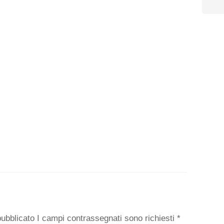
o
 pubblicato I campi contrassegnati sono richiesti
*