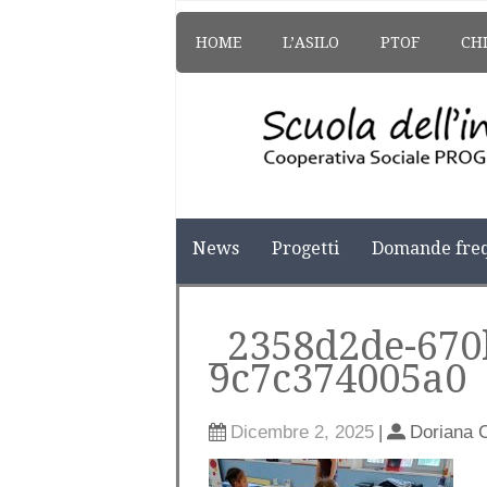
HOME
L’ASILO
PTOF
CH
News
Progetti
Domande freq
_2358d2de-670
9c7c374005a0
Dicembre 2, 2025
|
Doriana 