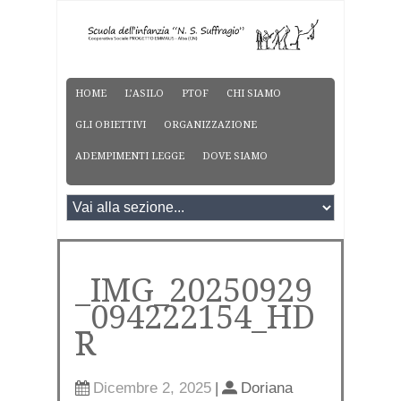
HOME
L’ASILO
PTOF
CHI SIAMO
GLI OBIETTIVI
ORGANIZZAZIONE
ADEMPIMENTI LEGGE
DOVE SIAMO
_IMG_20250929
_094222154_HD
R
Dicembre 2, 2025
|
Doriana