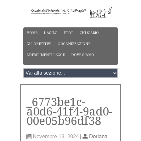
HOME
L’ASILO
PTOF
CHI SIAMO
GLI OBIETTIVI
ORGANIZZAZIONE
ADEMPIMENTI LEGGE
DOVE SIAMO
_6773be1c-
a0d6-41f4-9ad0-
00e05b96df38
Novembre 18, 2024
|
Doriana