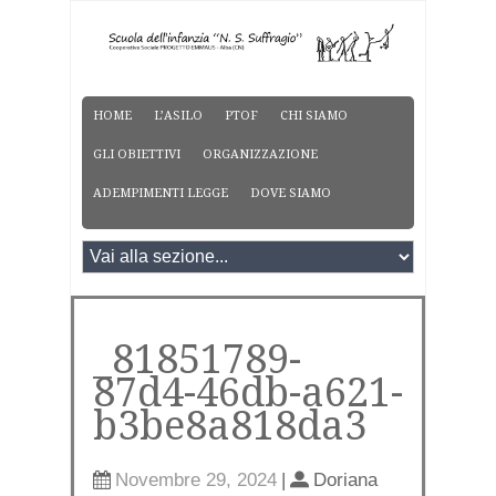
HOME
L’ASILO
PTOF
CHI SIAMO
GLI OBIETTIVI
ORGANIZZAZIONE
ADEMPIMENTI LEGGE
DOVE SIAMO
_81851789-
87d4-46db-a621-
b3be8a818da3
Novembre 29, 2024
|
Doriana