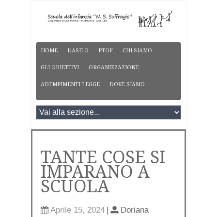
HOME
L’ASILO
PTOF
CHI SIAMO
GLI OBIETTIVI
ORGANIZZAZIONE
ADEMPIMENTI LEGGE
DOVE SIAMO
TANTE COSE SI
IMPARANO A
SCUOLA
Aprile 15, 2024
|
Doriana