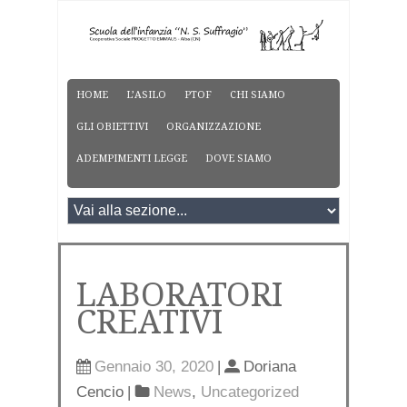
HOME
L’ASILO
PTOF
CHI SIAMO
GLI OBIETTIVI
ORGANIZZAZIONE
ADEMPIMENTI LEGGE
DOVE SIAMO
LABORATORI
CREATIVI
Gennaio 30, 2020
|
Doriana
Cencio
|
News
,
Uncategorized