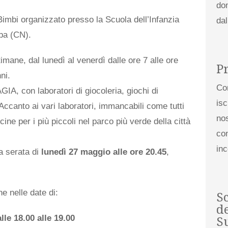
do
Bimbi organizzato presso la Scuola dell’Infanzia
da
lba (CN).
timane, dal lunedì al venerdì dalle ore 7 alle ore
P
ni.
Co
GIA, con laboratori di giocoleria, giochi di
isc
 Accanto ai vari laboratori, immancabili come tutti
nos
scine per i più piccoli nel parco più verde della città
con
in
a serata di
lunedì 27 maggio alle ore 20.45
,
e nelle date di:
S
de
le 18.00 alle 19.00
S