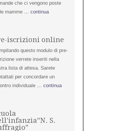
mande che ci vengono poste
lle mamme …
continua
re-iscrizioni online
mpilando questo modulo di pre-
rizione verrete inseriti nella
tra lista di attesa. Sarete
tattati per concordare un
contro individuale …
continua
cuola
ll’infanzia”N. S.
uffragio”