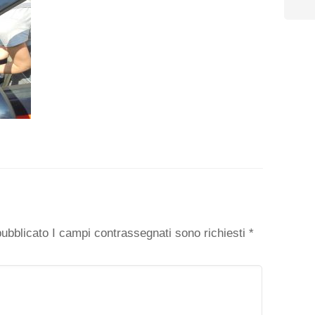
o
 pubblicato I campi contrassegnati sono richiesti
*