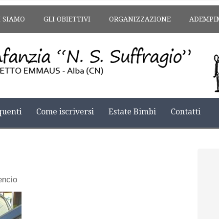
I SIAMO
GLI OBIETTIVI
ORGANIZZAZIONE
ADEMPI
uenti
Come iscriversi
Estate Bimbi
Contatti
encio