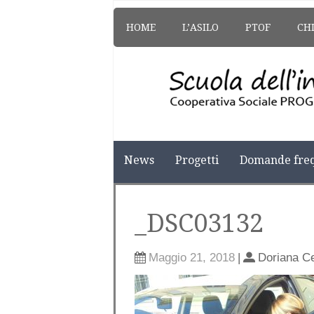
HOME
L’ASILO
PTOF
CH
News
Progetti
Domande freq
_DSC03132
Maggio 21, 2018
|
Doriana C