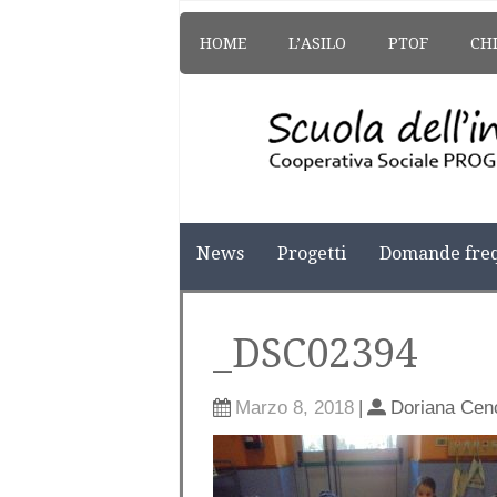
HOME
L’ASILO
PTOF
CH
News
Progetti
Domande freq
_DSC02394
Marzo 8, 2018
|
Doriana Cen