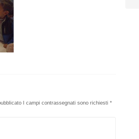
o
 pubblicato I campi contrassegnati sono richiesti
*