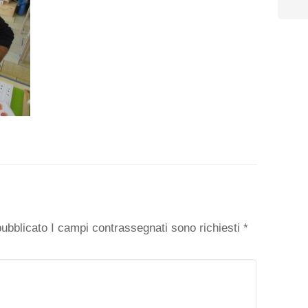
o
 pubblicato I campi contrassegnati sono richiesti
*