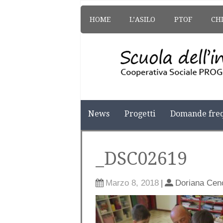
HOME
L’ASILO
PTOF
CH
News
Progetti
Domande freq
_DSC02619
Marzo 8, 2018
|
Doriana Cen