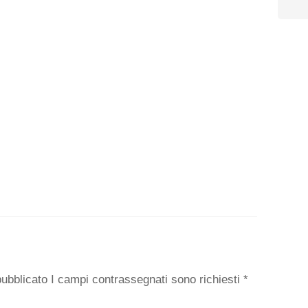
o
 pubblicato I campi contrassegnati sono richiesti
*