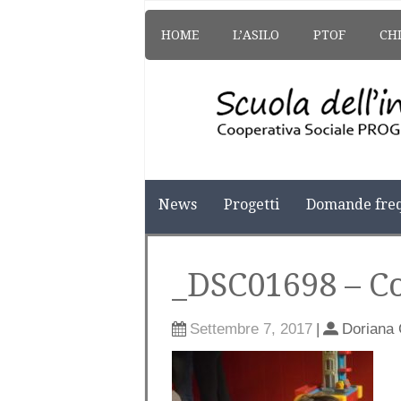
HOME
L’ASILO
PTOF
CH
News
Progetti
Domande freq
_DSC01698 – C
Settembre 7, 2017
|
Doriana 