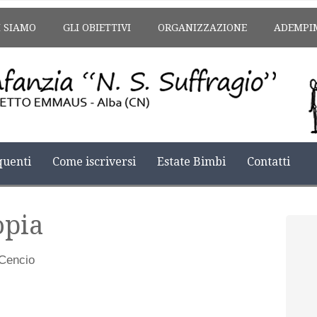
I SIAMO
GLI OBIETTIVI
ORGANIZZAZIONE
ADEMPI
uenti
Come iscriversi
Estate Bimbi
Contatti
opia
Cencio