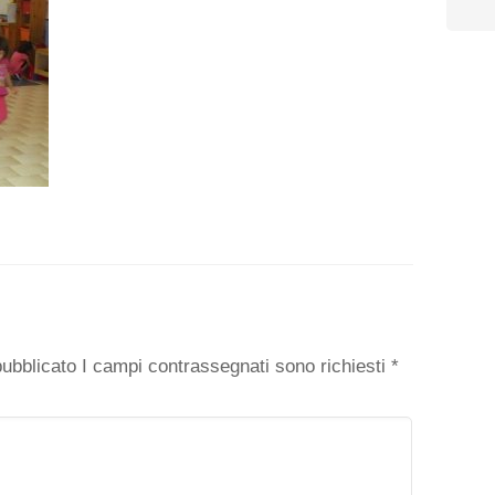
o
 pubblicato I campi contrassegnati sono richiesti
*