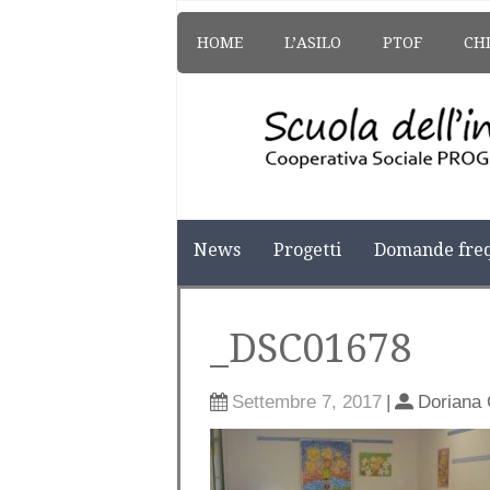
HOME
L’ASILO
PTOF
CH
News
Progetti
Domande freq
_DSC01678
Settembre 7, 2017
|
Doriana 