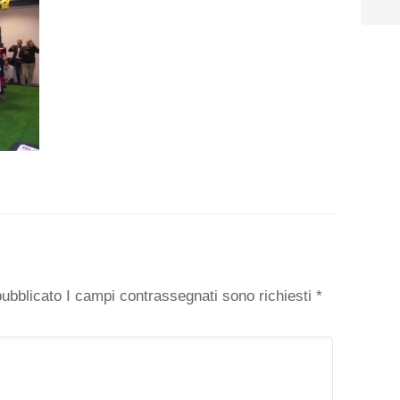
o
 pubblicato I campi contrassegnati sono richiesti
*