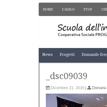
HOME
L’ASILO
PTOF
CH
News
Progetti
Domande freq
_dsc09039
Dicembre 21, 2016
|
Doriana