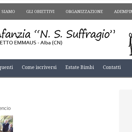
I SIAMO
GLI OBIETTIVI
ORGANIZZAZIONE
ADEMPI
uenti
Come iscriversi
Estate Bimbi
Contatti
encio