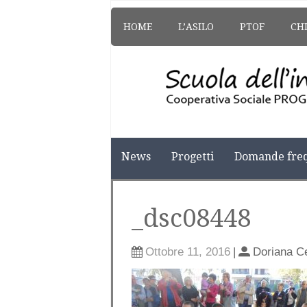
HOME
L’ASILO
PTOF
CH
News
Progetti
Domande freq
_dsc08448
Ottobre 11, 2016
|
Doriana C