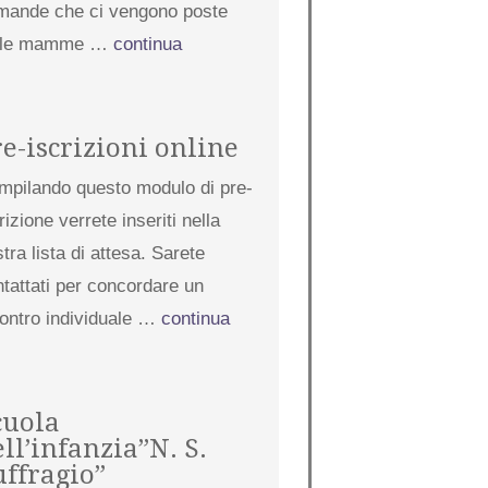
mande che ci vengono poste
lle mamme …
continua
re-iscrizioni online
mpilando questo modulo di pre-
rizione verrete inseriti nella
tra lista di attesa. Sarete
tattati per concordare un
contro individuale …
continua
cuola
ll’infanzia”N. S.
uffragio”