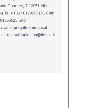
rada Guarene, 7 12051 Alba
N) Tel e Fax: 0173293151 Cell:
9/1066623 Sito
b:
asilo.progettoemmaus.it
ail:
n.s.suffragioalba@tiscali.it