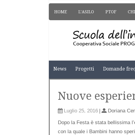
HOME
L’ASILO
PTOF
CH
News
Progetti
Domande freq
Nuove esperie
Luglio 25, 2016
|
Doriana Ce
Dopo la Festa è stata bellissima l
con la quale i Bambini hanno speri