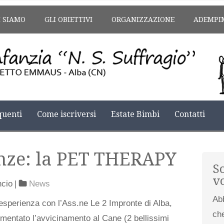
I SIAMO
GLI OBIETTIVI
ORGANIZZAZIONE
ADEMPI
uenti
Come iscriversi
Estate Bimbi
Contatti
nze: la PET THERAPY
S
v
ncio
|
News
Ab
’esperienza con l’Ass.ne Le 2 Impronte di Alba,
che
mentato l’avvicinamento al Cane (2 bellissimi