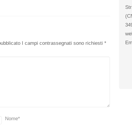
St
(C
34
o
we
Em
 pubblicato I campi contrassegnati sono richiesti
*
Nome
*