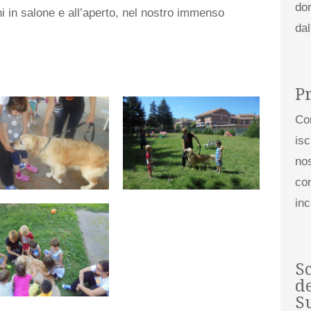
do
i in salone e all’aperto, nel nostro immenso
da
P
Co
isc
nos
con
in
S
de
S