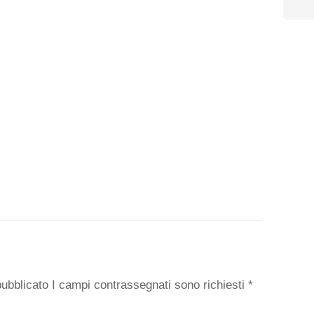
o
 pubblicato I campi contrassegnati sono richiesti
*