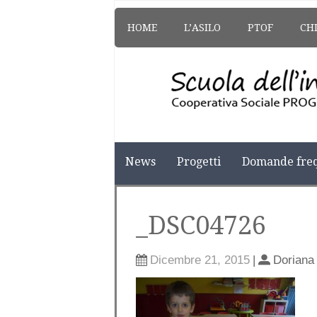
HOME
L’ASILO
PTOF
CH
News
Progetti
Domande freq
_DSC04726
Dicembre 21, 2015
|
Doriana