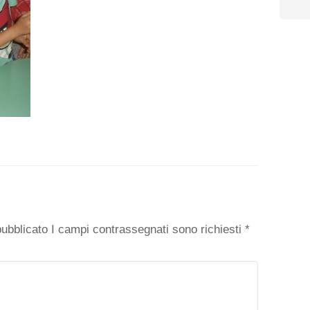
o
 pubblicato I campi contrassegnati sono richiesti
*