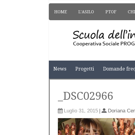
HOME
L’ASILO
PTOF
CH
News
Progetti
Domande freq
_DSC02966
Luglio 31, 2015
|
Doriana Ce