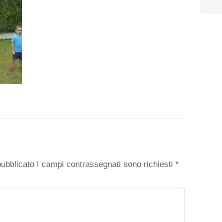
o
 pubblicato I campi contrassegnati sono richiesti
*