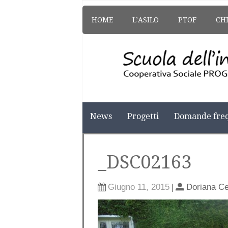
HOME
L’ASILO
PTOF
CH
News
Progetti
Domande freq
_DSC02163
Giugno 11, 2015
|
Doriana C