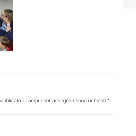
o
 pubblicato I campi contrassegnati sono richiesti
*