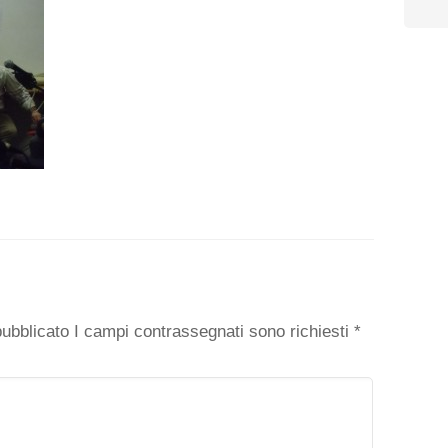
o
 pubblicato I campi contrassegnati sono richiesti
*