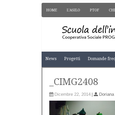
HOME
L’ASILO
PTOF
CH
News
Progetti
Domande freq
_CIMG2408
Dicembre 22, 2014
|
Doriana