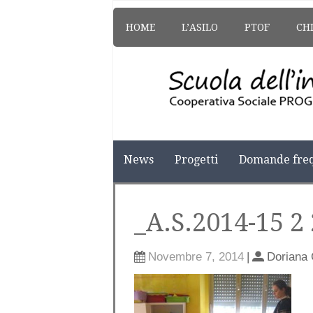
HOME
L’ASILO
PTOF
CH
News
Progetti
Domande freq
_A.S.2014-15 2
Novembre 7, 2014
|
Doriana 