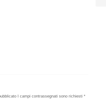
o
 pubblicato I campi contrassegnati sono richiesti
*