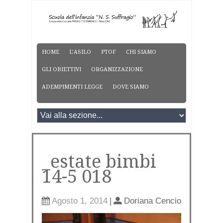
HOME
L’ASILO
PTOF
CHI SIAMO
GLI OBIETTIVI
ORGANIZZAZIONE
ADEMPIMENTI LEGGE
DOVE SIAMO
_estate bimbi
14-5 018
Agosto 1, 2014
|
Doriana Cencio