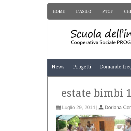
HOME
L’ASILO
PTOF
CH
News
Progetti
Domande freq
_estate bimbi 
Luglio 29, 2014
|
Doriana Ce