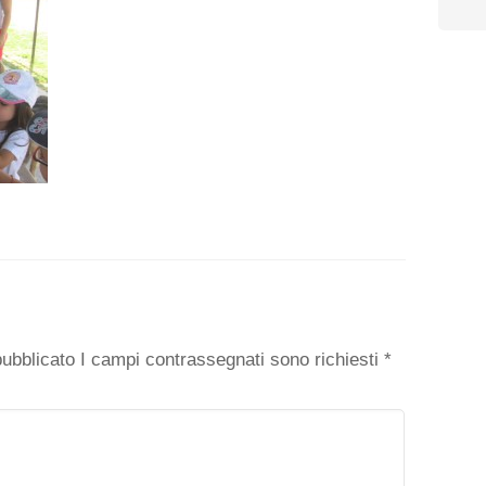
o
 pubblicato I campi contrassegnati sono richiesti
*