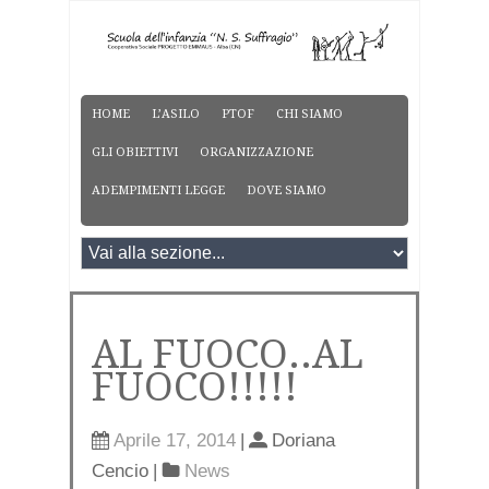
HOME
L’ASILO
PTOF
CHI SIAMO
GLI OBIETTIVI
ORGANIZZAZIONE
ADEMPIMENTI LEGGE
DOVE SIAMO
AL FUOCO..AL
FUOCO!!!!!
Aprile 17, 2014
|
Doriana
Cencio
|
News