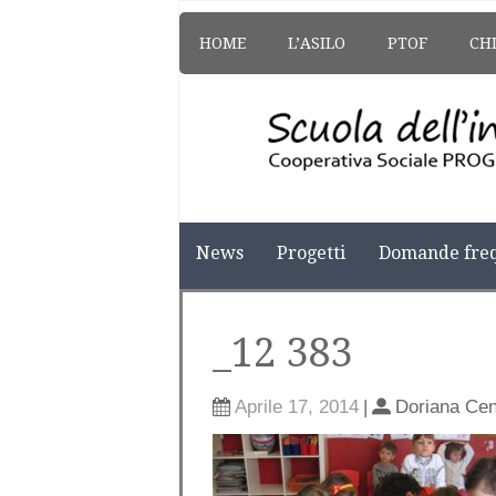
HOME
L’ASILO
PTOF
CH
News
Progetti
Domande freq
_12 383
Aprile 17, 2014
|
Doriana Cen