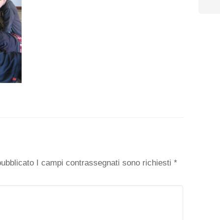
o
 pubblicato I campi contrassegnati sono richiesti
*