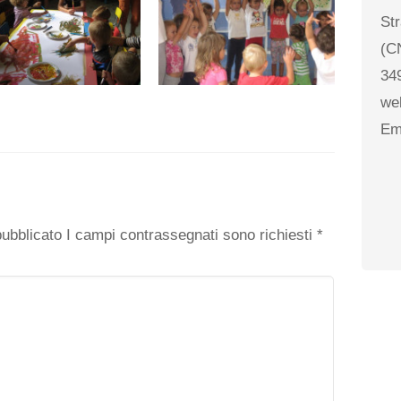
St
(C
34
we
Em
o
 pubblicato I campi contrassegnati sono richiesti
*