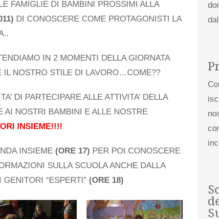
E FAMIGLIE DI BAMBINI PROSSIMI ALLA
do
011)
DI CONOSCERE COME PROTAGONISTI LA
da
..
TENDIAMO IN 2 MOMENTI DELLA GIORNATA
P
 IL NOSTRO STILE DI LAVORO…COME??
Co
TA’ DI PARTECIPARE ALLE ATTIVITA’ DELLA
isc
ME AI NOSTRI BAMBINI E ALLE NOSTRE
nos
ORI INSIEME!!!!
con
in
NDA INSIEME
(ORE 17)
PER POI CONOSCERE
FORMAZIONI SULLA SCUOLA ANCHE DALLA
I GENITORI “ESPERTI”
(ORE 18)
S
de
S