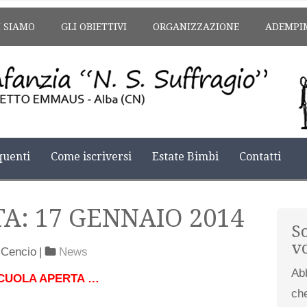
I SIAMO
GLI OBIETTIVI
ORGANIZZAZIONE
ADEMPI
uenti
Come iscriversi
Estate Bimbi
Contatti
A: 17 GENNAIO 2014
S
v
 Cencio
|
News
Ab
CUOLA APERTA …
che