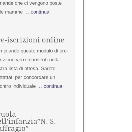
mande che ci vengono poste
lle mamme …
continua
re-iscrizioni online
mpilando questo modulo di pre-
rizione verrete inseriti nella
tra lista di attesa. Sarete
tattati per concordare un
contro individuale …
continua
cuola
ll’infanzia”N. S.
uffragio”