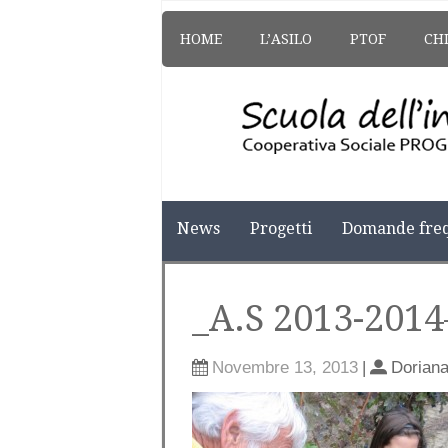
HOME
L’ASILO
PTOF
CH
News
Progetti
Domande freq
_A.S 2013-2014
Novembre 13, 2013
|
Dorian