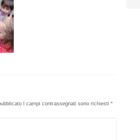
o
 pubblicato I campi contrassegnati sono richiesti
*