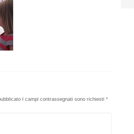
o
 pubblicato I campi contrassegnati sono richiesti
*