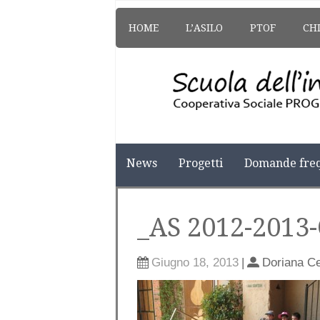
HOME
L’ASILO
PTOF
CH
News
Progetti
Domande freq
_AS 2012-2013
Giugno 18, 2013
|
Doriana C