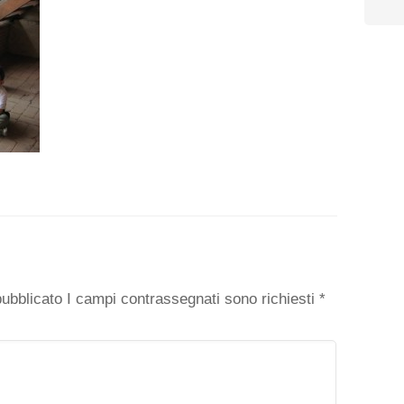
o
 pubblicato I campi contrassegnati sono richiesti
*