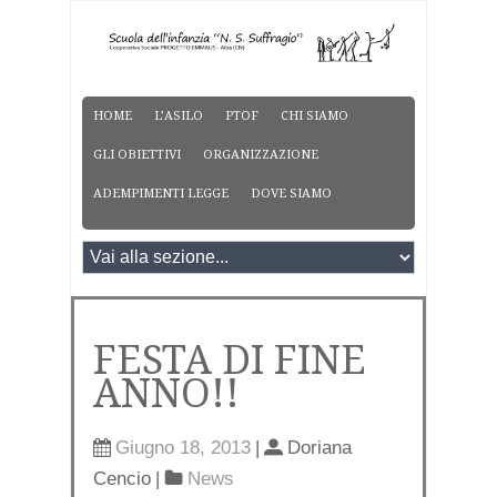
HOME
L’ASILO
PTOF
CHI SIAMO
GLI OBIETTIVI
ORGANIZZAZIONE
ADEMPIMENTI LEGGE
DOVE SIAMO
FESTA DI FINE
ANNO!!
Giugno 18, 2013
|
Doriana
Cencio
|
News