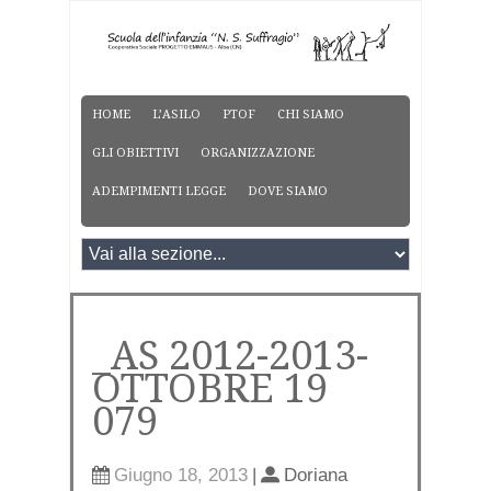
HOME
L’ASILO
PTOF
CHI SIAMO
GLI OBIETTIVI
ORGANIZZAZIONE
ADEMPIMENTI LEGGE
DOVE SIAMO
_AS 2012-2013-
OTTOBRE 19
079
Giugno 18, 2013
|
Doriana