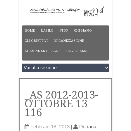
HOME
L’ASILO
PTOF
CHI SIAMO
GLI OBIETTIVI
ORGANIZZAZIONE
ADEMPIMENTI LEGGE
DOVE SIAMO
_AS 2012-2013-
OTTOBRE 13
116
Febbraio 18, 2013
|
Doriana