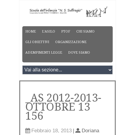
HOME
L’ASILO
PTOF
CHI SIAMO
GLI OBIETTIVI
ORGANIZZAZIONE
ADEMPIMENTI LEGGE
DOVE SIAMO
_AS 2012-2013-
OTTOBRE 13
156
Febbraio 18, 2013
|
Doriana