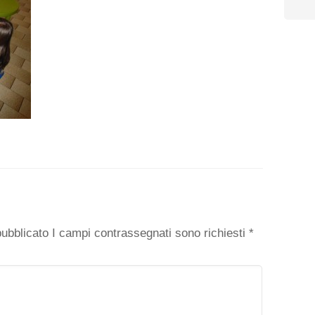
o
 pubblicato I campi contrassegnati sono richiesti
*