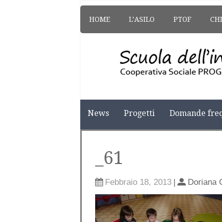
HOME
L’ASILO
PTOF
CH
News
Progetti
Domande freq
_61
Febbraio 18, 2013
|
Doriana 