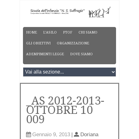
HOME
L’ASILO
PTOF
CHI SIAMO
GLI OBIETTIVI
ORGANIZZAZIONE
ADEMPIMENTI LEGGE
DOVE SIAMO
_AS 2012-2013-
OTTOBRE 10
009
Gennaio 9, 2013
|
Doriana