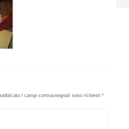
o
 pubblicato I campi contrassegnati sono richiesti
*