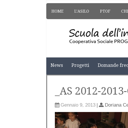
HOME
L’ASILO
PTOF
CH
News
Progetti
Domande freq
_AS 2012-2013
Gennaio 9, 2013
|
Doriana C