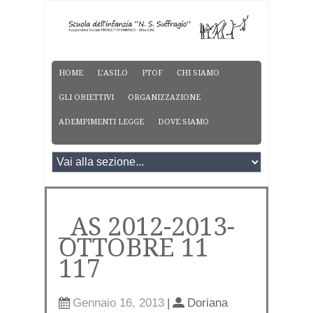
HOME
L’ASILO
PTOF
CHI SIAMO
GLI OBIETTIVI
ORGANIZZAZIONE
ADEMPIMENTI LEGGE
DOVE SIAMO
_AS 2012-2013-
OTTOBRE 11
117
Gennaio 16, 2013
|
Doriana