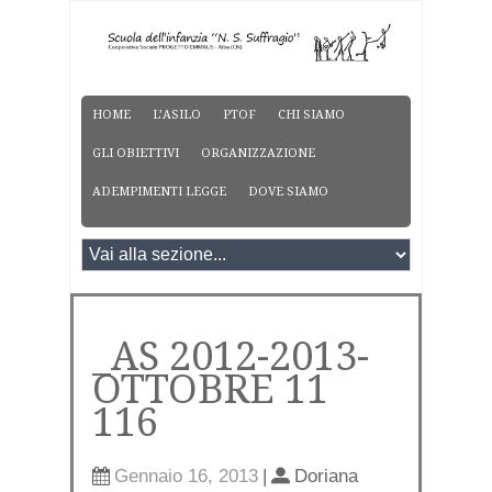
HOME
L’ASILO
PTOF
CHI SIAMO
GLI OBIETTIVI
ORGANIZZAZIONE
ADEMPIMENTI LEGGE
DOVE SIAMO
_AS 2012-2013-
OTTOBRE 11
116
Gennaio 16, 2013
|
Doriana