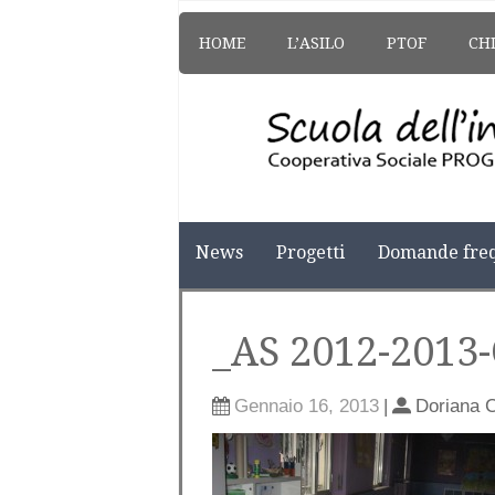
HOME
L’ASILO
PTOF
CH
News
Progetti
Domande freq
_AS 2012-2013
Gennaio 16, 2013
|
Doriana 