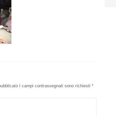
o
 pubblicato I campi contrassegnati sono richiesti
*