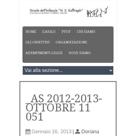
HOME
L’ASILO
PTOF
CHI SIAMO
GLI OBIETTIVI
ORGANIZZAZIONE
ADEMPIMENTI LEGGE
DOVE SIAMO
_AS 2012-2013-
OTTOBRE 11
051
Gennaio 16, 2013
|
Doriana