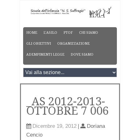
HOME
L’ASILO
PTOF
CHI SIAMO
GLI OBIETTIVI
ORGANIZZAZIONE
ADEMPIMENTI LEGGE
DOVE SIAMO
_AS 2012-2013-
OTTOBRE 7 006
Dicembre 19, 2012
|
Doriana
Cencio