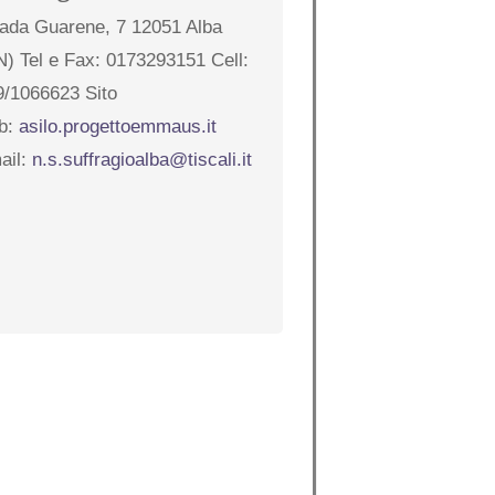
rada Guarene, 7 12051 Alba
N) Tel e Fax: 0173293151 Cell:
9/1066623 Sito
b:
asilo.progettoemmaus.it
ail:
n.s.suffragioalba@tiscali.it