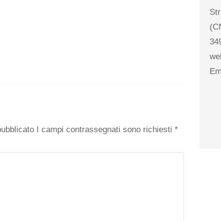
St
(C
34
we
Em
o
 pubblicato I campi contrassegnati sono richiesti
*