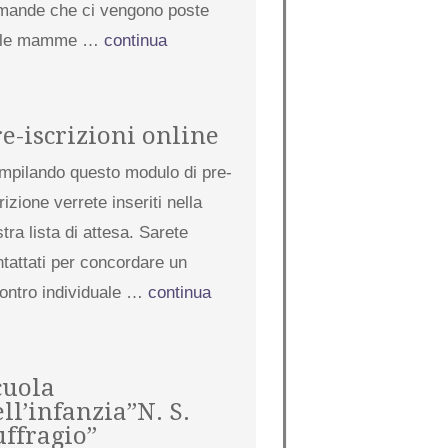
mande che ci vengono poste
lle mamme …
continua
re-iscrizioni online
mpilando questo modulo di pre-
rizione verrete inseriti nella
tra lista di attesa. Sarete
tattati per concordare un
contro individuale …
continua
cuola
ll’infanzia”N. S.
uffragio”