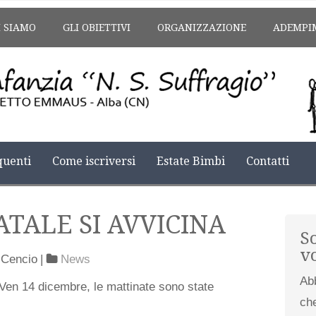
I SIAMO
GLI OBIETTIVI
ORGANIZZAZIONE
ADEMPI
uenti
Come iscriversi
Estate Bimbi
Contatti
ATALE SI AVVICINA
S
v
 Cencio
|
News
Ab
 Ven 14 dicembre, le mattinate sono state
che