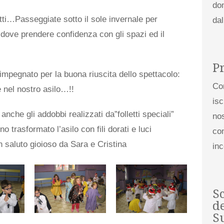
do
tti…Passeggiate sotto il sole invernale per
da
 dove prendere confidenza con gli spazi ed il
P
è impegnato per la buona riuscita dello spettacolo:
Co
e nel nostro asilo…!!
isc
che gli addobbi realizzati da”folletti speciali”
nos
 trasformato l’asilo con fili dorati e luci
con
saluto gioioso da Sara e Cristina
in
S
de
S