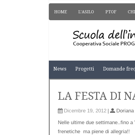
HOME
L’ASILO
PTOF
CH
News
Progetti
Domande freq
LA FESTA DI N
Dicembre 19, 2012
|
Doriana
Nelle ultime due settimane..fino a
frenetiche ma piene di allegria!!