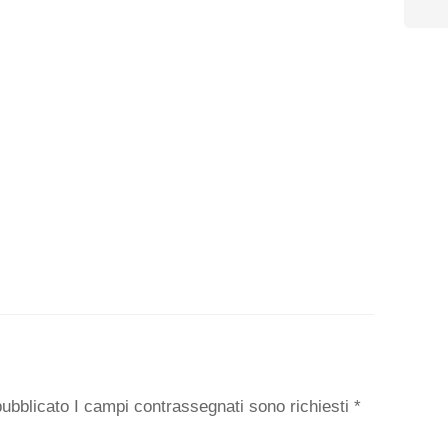
o
 pubblicato I campi contrassegnati sono richiesti
*