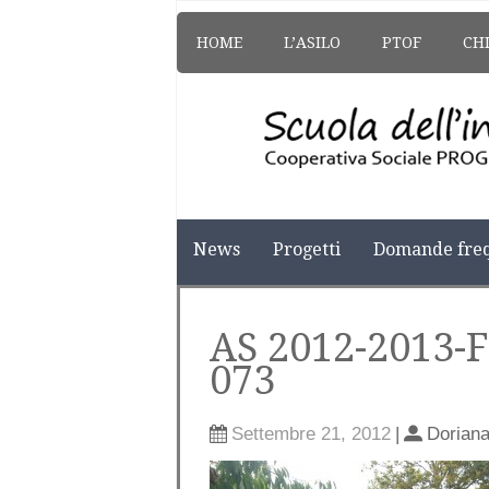
HOME
L’ASILO
PTOF
CH
News
Progetti
Domande freq
AS 2012-2013
073
Settembre 21, 2012
|
Dorian