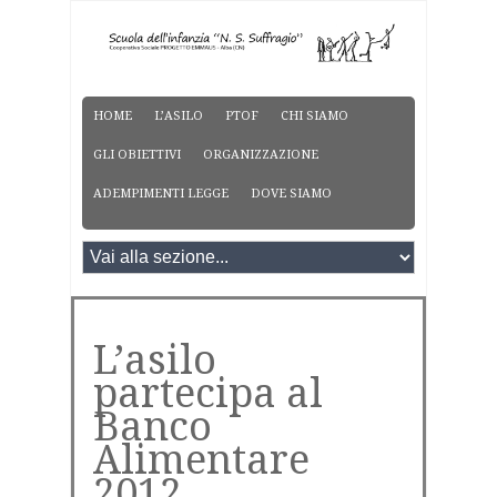
HOME
L’ASILO
PTOF
CHI SIAMO
GLI OBIETTIVI
ORGANIZZAZIONE
ADEMPIMENTI LEGGE
DOVE SIAMO
L’asilo
partecipa al
Banco
Alimentare
2012